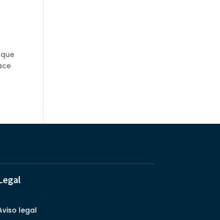
 que
ace
Legal
Aviso legal