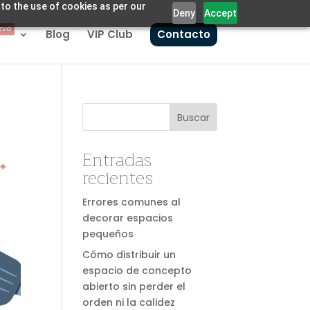
 to the use of cookies as per our
Deny
Accept
EVO
Blog
VIP Club
Contacto
Buscar
Entradas
recientes
Errores comunes al
decorar espacios
pequeños
Cómo distribuir un
espacio de concepto
abierto sin perder el
orden ni la calidez