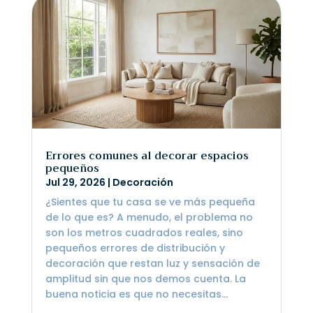
Errores comunes al decorar espacios
pequeños
Jul 29, 2026
|
Decoración
¿Sientes que tu casa se ve más pequeña
de lo que es? A menudo, el problema no
son los metros cuadrados reales, sino
pequeños errores de distribución y
decoración que restan luz y sensación de
amplitud sin que nos demos cuenta. La
buena noticia es que no necesitas...