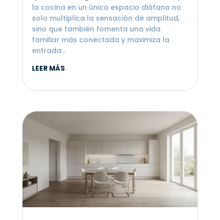
la cocina en un único espacio diáfano no
solo multiplica la sensación de amplitud,
sino que también fomenta una vida
familiar más conectada y maximiza la
entrada...
LEER MÁS