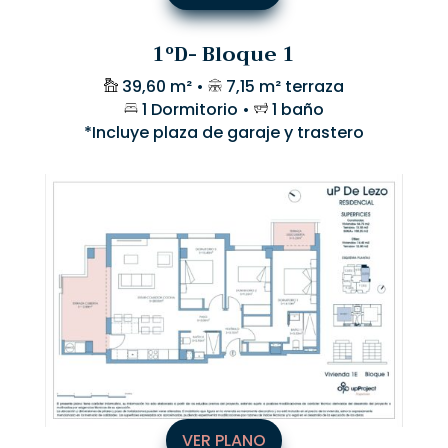
1ºD- Bloque 1
39,60 m² •
7,15 m² terraza
1 Dormitorio •
1 baño
*Incluye plaza de garaje y trastero
VER PLANO