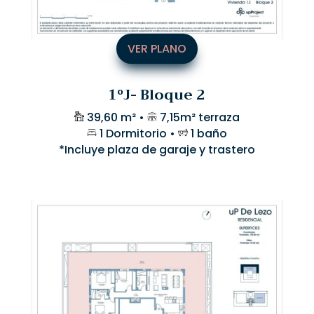
VER PLANO
1ºJ- Bloque 2
39,60 m² •
7,15m² terraza
1 Dormitorio •
1 baño
*Incluye plaza de garaje y trastero