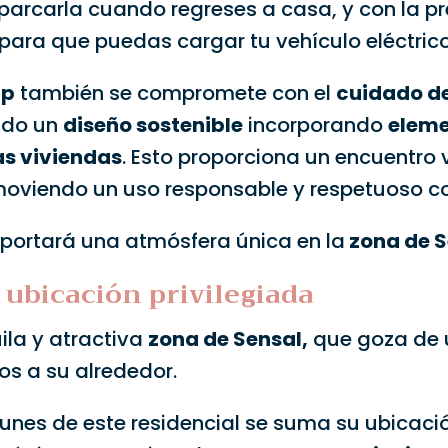
arcarla cuando regreses a casa, y con la pr
para que puedas cargar tu vehículo eléctri
Up
también se compromete con el
cuidado d
endo un
diseño sostenible
incorporando
eleme
as viviendas
. Esto proporciona un encuentro 
moviendo un uso responsable y respetuoso co
portará una atmósfera única en la
zona de S
 ubicación privilegiada
ila y atractiva
zona de Sensal,
que goza de 
os a su alrededor.
munes de este residencial se suma su ubicac