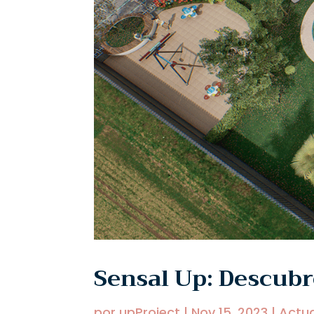
Sensal Up: Descubr
por
upProject
|
Nov 15, 2023
|
Actua