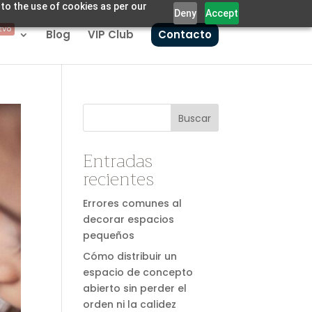
 to the use of cookies as per our
Deny
Accept
EVO
Blog
VIP Club
Contacto
Buscar
Entradas
recientes
Errores comunes al
decorar espacios
pequeños
Cómo distribuir un
espacio de concepto
abierto sin perder el
orden ni la calidez