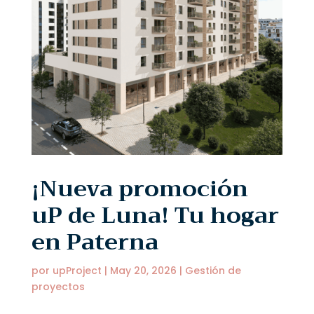
¡Nueva promoción
uP de Luna! Tu hogar
en Paterna
por
upProject
|
May 20, 2026
|
Gestión de
proyectos