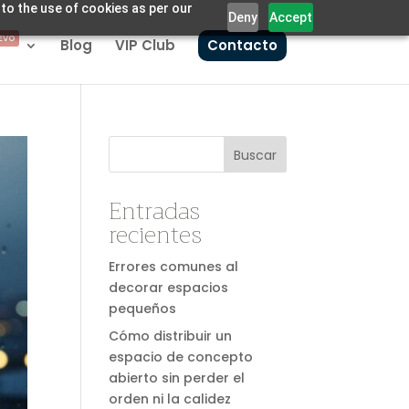
 to the use of cookies as per our
Deny
Accept
EVO
Blog
VIP Club
Contacto
Buscar
Entradas
recientes
Errores comunes al
decorar espacios
pequeños
Cómo distribuir un
espacio de concepto
abierto sin perder el
orden ni la calidez