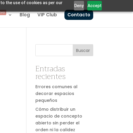
 to the use of cookies as per our
Deny
Accept
EVO
Blog
VIP Club
Contacto
Buscar
Entradas
recientes
Errores comunes al
decorar espacios
pequeños
Cómo distribuir un
espacio de concepto
abierto sin perder el
orden ni la calidez