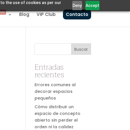
 to the use of cookies as per our
Deny
Accept
EVO
Blog
VIP Club
Contacto
Buscar
Entradas
recientes
Errores comunes al
decorar espacios
pequeños
Cómo distribuir un
espacio de concepto
abierto sin perder el
orden ni la calidez