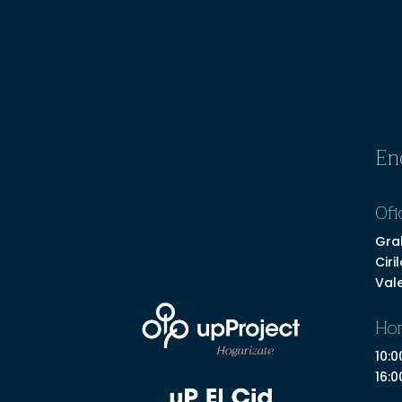
En
Ofi
Gra
Ciri
Vale
Hor
10:0
16:0