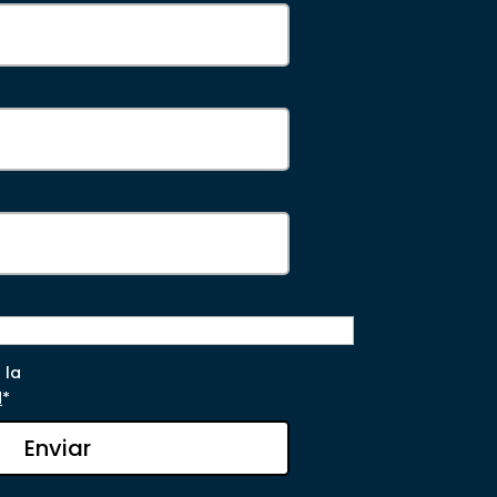
 la
d
*