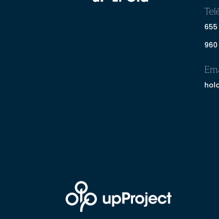
Tel
655
960
Ema
hol