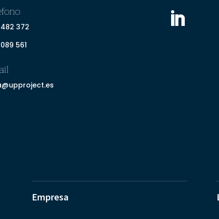
éfono
 482 372
 089 561
il
a@upproject.es
Empresa