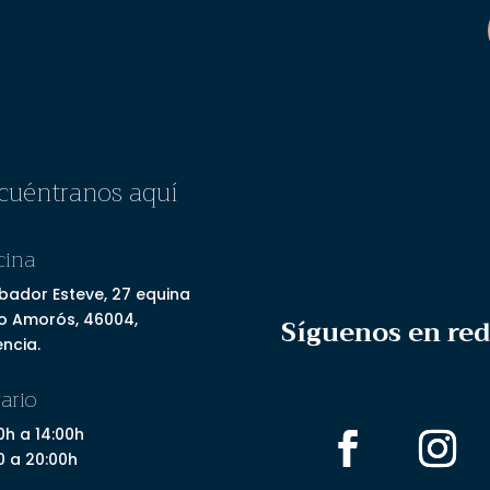
cuéntranos aquí
cina
bador Esteve, 27 equina
lo Amorós, 46004,
Síguenos en re
ncia.
ario
0h a 14:00h
0 a 20:00h