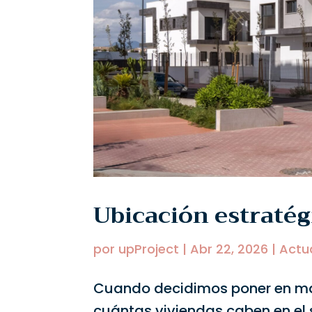
Ubicación estratégi
por
upProject
|
Abr 22, 2026
|
Actu
Cuando decidimos poner en ma
cuántas viviendas caben en el s