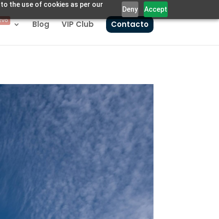
 to the use of cookies as per our
Deny
Accept
EVO
Blog
VIP Club
Contacto