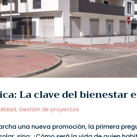
ca: La clave del bienestar 
alidad
,
Gestión de proyectos
rcha una nueva promoción, la primera preg
olar, sino: ¿Cómo será la vida de quien habi