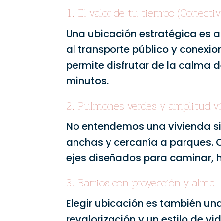
1. El valor de tu tiempo (Conectiv
Una ubicación estratégica es 
al transporte público y conexion
permite disfrutar de la calma d
minutos.
2. Pulmones verdes y amplitud v
No entendemos una vivienda sin
anchas y cercanía a parques. Q
ejes diseñados para caminar, ha
3. Barrios con proyección y alma
Elegir ubicación es también un
revalorización y un estilo de v